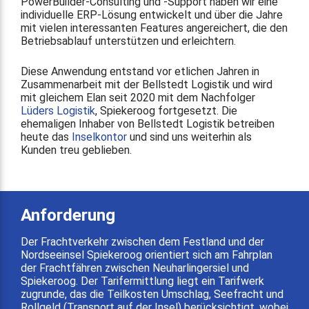
PowerBuilder-Consulting und -Support haben wir eine
individuelle ERP-Lösung entwickelt und über die Jahre
mit vielen interessanten Features angereichert, die den
Betriebsablauf unterstützen und erleichtern.
Diese Anwendung entstand vor etlichen Jahren in
Zusammenarbeit mit der Bellstedt Logistik und wird
mit gleichem Elan seit 2020 mit dem Nachfolger
Lüders Logistik
, Spiekeroog fortgesetzt. Die
ehemaligen Inhaber von Bellstedt Logistik betreiben
heute das
Inselkontor
und sind uns weiterhin als
Kunden treu geblieben.
Anforderung
Der Frachtverkehr zwischen dem Festland und der
Nordseeinsel Spiekeroog orientiert sich am Fahrplan
der Frachtfähren zwischen Neuharlingersiel und
Spiekeroog. Der Tarifermittlung liegt ein Tarifwerk
zugrunde, das die Teilkosten Umschlag, Seefracht und
Rollgeld (Transport auf der Insel) berücksichtigt, wobei