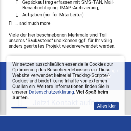
Gepäckauftrag erfassen mit SMS-TAN, Mail-
Benachrichtigung, IMAP-Archivierung, ...
Aufgaben (nur für Mitarbeiter)
... and much more
Viele der hier beschriebenen Merkmale sind Teil
unseres "Baukastens" und können ggf. für Ihr völlig
anders geartetes Projekt wiederverwendet werden.
Wir setzen ausschließlich essenzielle Cookies zur
Optimierung des Besuchererlebnisses ein. Diese
Sprechen Sie uns gern an, wenn Sie Unterstützung /
Website verwendet keinerlei Tracking-Scripte/-
Support für Ihre PowerBuilder-Anwendungen
Cookies und bindet keine Inhalte von externen
benötigen oder etwas Neues vorhaben.
Quellen ein. Weitere Informationen finden Sie in
unserer
Datenschutzerklärung
.
Viel Spaß beim
Surfen.
Jetzt Kontakt aufnehmen
Alles klar