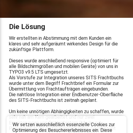
Die Lösung
Wir erstellten in Abstimmung mit dem Kunden ein
klares und sehr aufgeräumt wirkendes Design für die
zukünftige Plattform.
Dieses wurde anschließend responsive (optimiert für
alle Bildschirmgrößen und mobilen Geräte) von uns in
TYPO3 v9.5 LTS umgesetzt.
Als Vorstufe zur Integration unseres SITS Frachtbuchs
wurde unter dem Begriff Frachtbrief ein Formular zur
Übermittlung von Frachtaufträgen eingebunden.
Die nahtlose Integration einer Endbenutzer-Oberfläche
des SITS-Frachtbuchs ist zeitnah geplant.
Um keine unnötigen Abhängigkeiten zu schaffen, wurde
sehr nah am Kern gearbeitet und nur zwei
Erweiterungen von Drittanbietern (Mask und
Wir setzen ausschließlich essenzielle Cookies zur
Powermail) in die Instanz eingebunden. Somit steht
Optimierung des Besuchererlebnisses ein. Diese