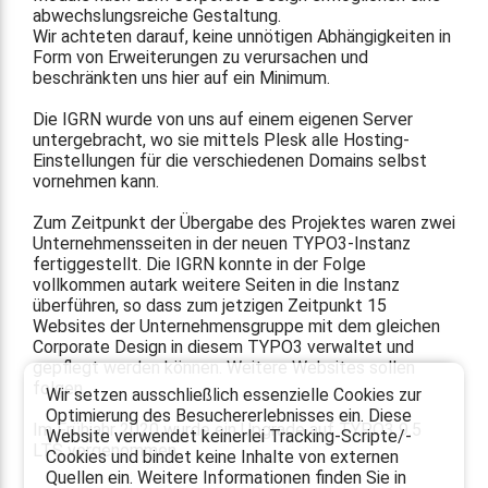
abwechslungsreiche Gestaltung.
Wir achteten darauf, keine unnötigen Abhängigkeiten in
Form von Erweiterungen zu verursachen und
beschränkten uns hier auf ein Minimum.
Die IGRN wurde von uns auf einem eigenen Server
untergebracht, wo sie mittels Plesk alle Hosting-
Einstellungen für die verschiedenen Domains selbst
vornehmen kann.
Zum Zeitpunkt der Übergabe des Projektes waren zwei
Unternehmensseiten in der neuen TYPO3-Instanz
fertiggestellt. Die IGRN konnte in der Folge
vollkommen autark weitere Seiten in die Instanz
überführen, so dass zum jetzigen Zeitpunkt 15
Websites der Unternehmensgruppe mit dem gleichen
Corporate Design in diesem TYPO3 verwaltet und
gepflegt werden können. Weitere Websites sollen
folgen.
Wir setzen ausschließlich essenzielle Cookies zur
Optimierung des Besuchererlebnisses ein. Diese
Im Frühjahr 2020 wurde ein Upgrade auf TYPO3 9.5
Website verwendet keinerlei Tracking-Scripte/-
LTS vorgenommen.
Cookies und bindet keine Inhalte von externen
Quellen ein. Weitere Informationen finden Sie in